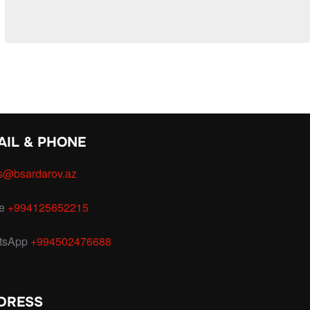
AIL & PHONE
s@bsardarov.az
ce
+994125652215
tsApp
+994502476688
DRESS