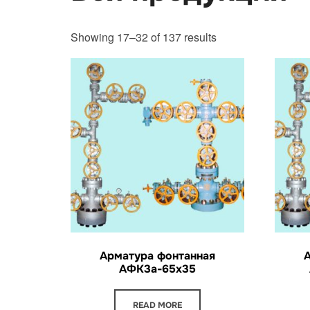
Showing 17–32 of 137 results
Арматура фонтанная
АФК3а-65х35
READ MORE