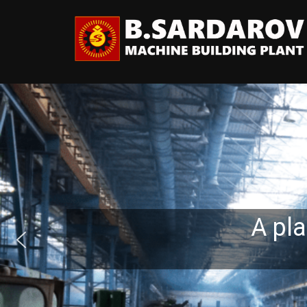
A place 
Bu