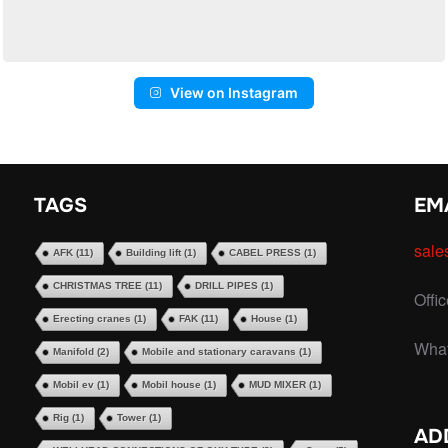
View on Instagram
TAGS
EM
sale
AFK
(11)
Building lift
(1)
CABEL PRESS
(1)
CHRISTMAS TREE
(11)
DRILL PIPES
(1)
Offi
Erecting cranes
(1)
FAK
(11)
House
(1)
Wha
Manifold
(2)
Mobile and stationary caravans
(1)
Mobil ev
(1)
Mobil house
(1)
MUD MIXER
(1)
Rig
(1)
Tower
(1)
AD