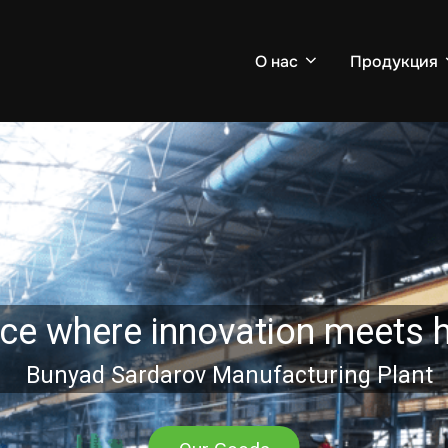
О нас
Продукция
where innovation meets hist
nyad Sardarov Manufacturing Plant