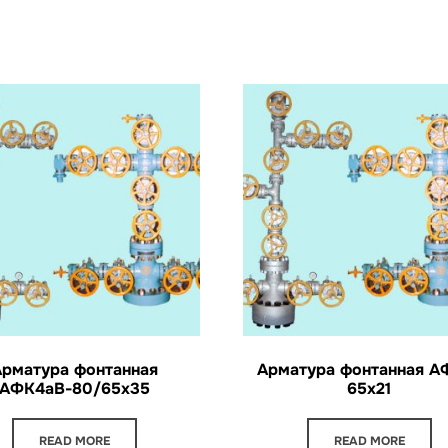
Арматура фонтанная
Арматура фонтанная А
АФК4аВ-80/65х35
65х21
READ MORE
READ MORE