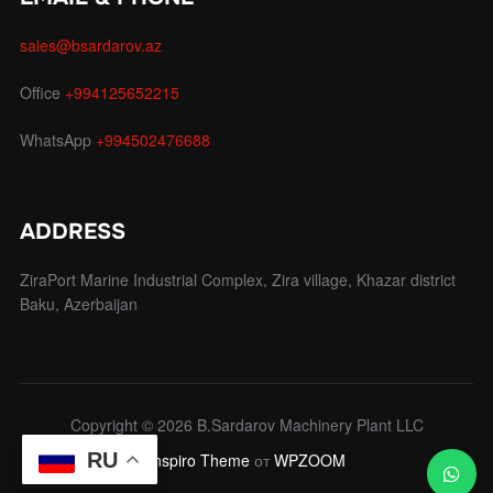
sales@bsardarov.az
Office
+994125652215
WhatsApp
+994502476688
ADDRESS
ZiraPort Marine Industrial Complex, Zira village, Khazar district
Baku, Azerbaijan
Copyright © 2026 B.Sardarov Machinery Plant LLC
RU
Inspiro Theme
от
WPZOOM