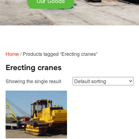
Our Goods
Перейти
к
содержимому
Home
/ Products tagged “Erecting cranes”
Erecting cranes
Showing the single result