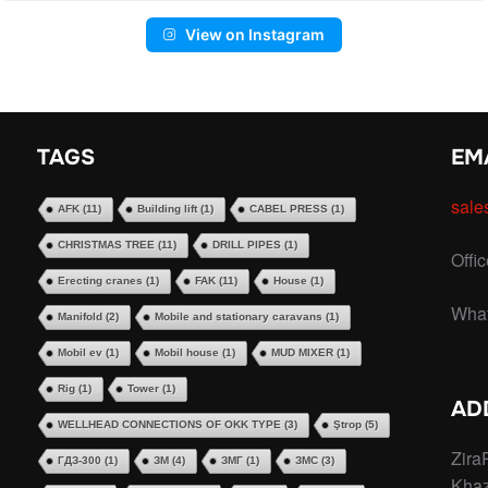
View on Instagram
TAGS
EM
sale
AFK
(11)
Building lift
(1)
CABEL PRESS
(1)
CHRISTMAS TREE
(11)
DRILL PIPES
(1)
Offi
Erecting cranes
(1)
FAK
(11)
House
(1)
Wha
Manifold
(2)
Mobile and stationary caravans
(1)
Mobil ev
(1)
Mobil house
(1)
MUD MIXER
(1)
Rig
(1)
Tower
(1)
AD
WELLHEAD CONNECTIONS OF OKK TYPE
(3)
Ştrop
(5)
Zira
ГДЗ-300
(1)
ЗМ
(4)
ЗМГ
(1)
ЗМС
(3)
Khaz