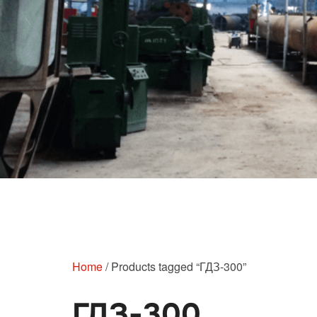
Перейти
к
содержимому
Home
/ Products tagged “ГДЗ-300”
ГДЗ-300