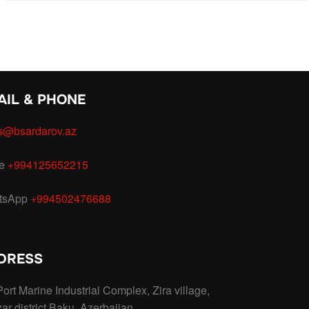
AIL & PHONE
s@bsardarov.az
ce
+994125652215
tsApp
+994502476688
DRESS
Port Marine Industrial Complex, Zira village,
ar district Baku, Azerbaijan