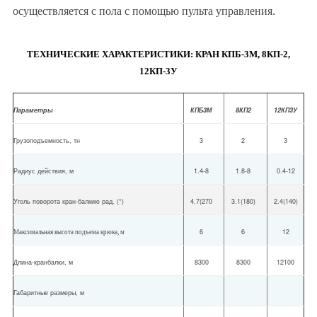
осуществляется с пола с помощью пульта управления.
ТЕХНИЧЕСКИЕ ХАРАКТЕРИСТИКИ: КРАН КПБ-3М, 8КП-2,
12КП-3У
Параметры
КПБ3М
8КП2
12КП3У
Грузоподъемность, тн
3
2
3
Радиус действия, м
1.4-8
1.8-8
0.4-12
Уголь поворота кран-балкию рад. (
°
)
4.7(270
3.1(180)
2.4(140)
6
6
12
Максимальная высота подъема крюка, м
Длина-кранбалки, м
8300
8300
12100
Габаритные размеры, м