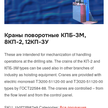
Краны поворотные КПБ-3М,
8КП-2, 12КП-3У
These are intendend for mechanization of handling
operations at the drilling site. The crains of the KП-2 and
КПБ-3M types can be used also in other branches of
industry as hoisting equipment. Cranes are provided with
electric monoreail TЭ200-51120-00 and TЭ320-51120-00
types by ГОСT22584-88. The cranes are controlled – from
the flow level and from the control panel.
SKU:
1b0f72f987e9
Categories:
Вся продукция
,