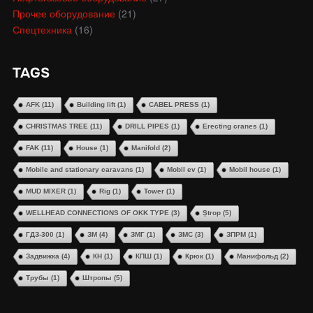
Прочее оборудование
(21)
Спецтехника
(16)
TAGS
AFK
(11)
Building lift
(1)
CABEL PRESS
(1)
CHRISTMAS TREE
(11)
DRILL PIPES
(1)
Erecting cranes
(1)
FAK
(11)
House
(1)
Manifold
(2)
Mobile and stationary caravans
(1)
Mobil ev
(1)
Mobil house
(1)
MUD MIXER
(1)
Rig
(1)
Tower
(1)
WELLHEAD CONNECTIONS OF OKK TYPE
(3)
Ştrop
(5)
ГДЗ-300
(1)
ЗМ
(4)
ЗМГ
(1)
ЗМС
(3)
ЗПРМ
(1)
Задвижка
(4)
КН
(1)
КПШ
(1)
Крюк
(1)
Манифольд
(2)
Трубы
(1)
Штропы
(5)