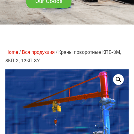
Our Goods
Перейти
к
содержимому
Home
/
Вся продукция
/ Краны поворотные КПБ-3М,
8КП-2, 12КП-3У