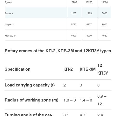
Длина
10265
10265
13600
Высота
1265
1265
5000
Ширина
5777
5777
8900
Масса, кг
4900
3000
4650
Rotary cranes of the KП-2, KПБ-3M and 12KП3У types
12
Specification
КП-2
КПБ-3М
КПЗУ
Load carrying capacity (t)
2
3
3
0.9 –
Radius of working zone (m)
1.8 – 8
1.4 – 8
12
Turning angle of the cat-
3.1
4.7
2.4