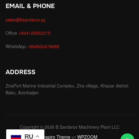
EMAIL & PHONE
sales@bsardarov.az
Office
+994125652215
WhatsApp
+994502476688
ADDRESS
ZiraPort Marine Industrial Complex, Zira village, Khazar district
Baku, Azerbaijan
Copyright © 2026 B.Sardarov Machinery Plant LLC
RU
Inspiro Theme
от
WPZOOM