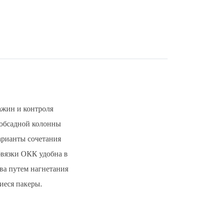
ажин и контроля
 обсадной колонны
арианты сочетания
бвязки ОКК удобна в
ва путем нагнетания
иеся пакеры.