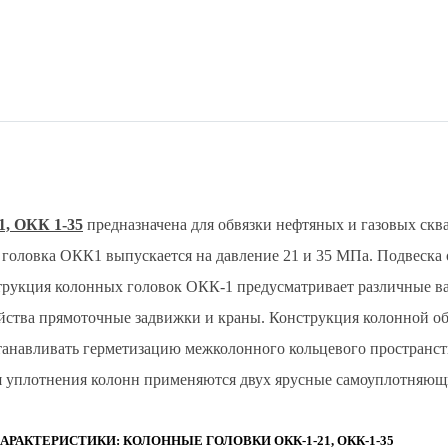
1, ОКК 1-35
предназначена для обвязки нефтяных и газовых скв
 головка ОКК1 выпускается на давление 21 и 35 МПа. Подвеска
трукция колонных головок ОКК-1 предусматривает различные в
йства прямоточные задвижки и краны. Конструкция колонной о
станавливать герметизацию межколонного кольцевого пространст
я уплотнения колонн применяются двух ярусные самоуплотняющ
РАКТЕРИСТИКИ: КОЛОННЫЕ ГОЛОВКИ ОКК-1-21, ОКК-1-35