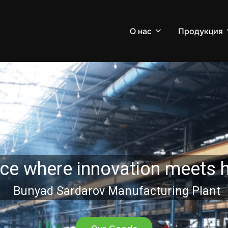
О нас
Продукция
ce where innovation meets h
Bunyad Sardarov Manufacturing Plant