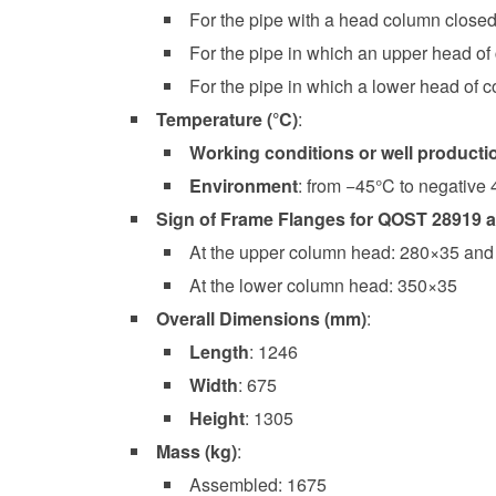
For the pipe with a head column close
For the pipe in which an upper head of
For the pipe in which a lower head of 
Temperature (°C)
:
Working conditions or well producti
Environment
: from −45°C to negative
Sign of Frame Flanges for QOST 28919 
At the upper column head: 280×35 an
At the lower column head: 350×35
Overall Dimensions (mm)
:
Length
: 1246
Width
: 675
Height
: 1305
Mass (kg)
:
Assembled: 1675