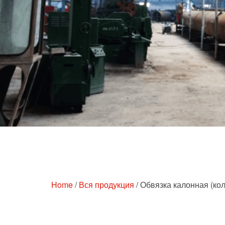
Перейти
к
содержимому
Home
/
Вся продукция
/ Обвязка калонная (кол