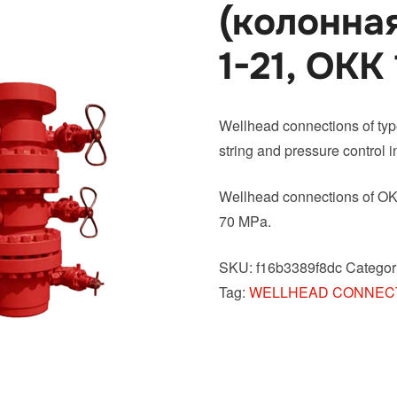
(колонна
1-21, ОКК
Wellhead connections of type
string and pressure control 
Wellhead connections of OKK
70 MPa.
SKU:
f16b3389f8dc
Categor
Tag:
WELLHEAD CONNECT