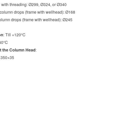
d with threading: Ø299, Ø324, or Ø340
 column drops (frame with wellhead): Ø168
column drops (frame with wellhead): Ø245
on
: Till +120°C
 40°C
at the Column Head
:
d 350×35