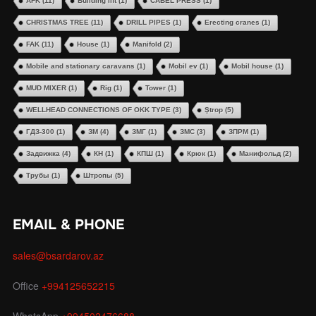
AFK
(11)
Building lift
(1)
CABEL PRESS
(1)
CHRISTMAS TREE
(11)
DRILL PIPES
(1)
Erecting cranes
(1)
FAK
(11)
House
(1)
Manifold
(2)
Mobile and stationary caravans
(1)
Mobil ev
(1)
Mobil house
(1)
MUD MIXER
(1)
Rig
(1)
Tower
(1)
WELLHEAD CONNECTIONS OF OKK TYPE
(3)
Ştrop
(5)
ГДЗ-300
(1)
ЗМ
(4)
ЗМГ
(1)
ЗМС
(3)
ЗПРМ
(1)
Задвижка
(4)
КН
(1)
КПШ
(1)
Крюк
(1)
Манифольд
(2)
Трубы
(1)
Штропы
(5)
EMAIL & PHONE
sales@bsardarov.az
Office
+994125652215