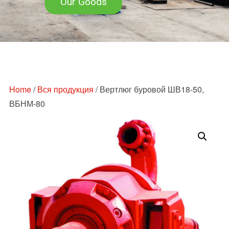
Our Goods
Перейти
к
содержимому
Home
/
Вся продукция
/ Вертлюг буровой ШВ18-50,
ВБНМ-80