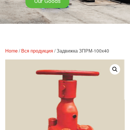
Our Goods
Перейти
к
содержимому
Home
/
Вся продукция
/ Задвижка ЗПРМ-100х40