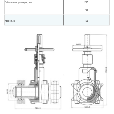
Габаритные размеры, мм
295
765
Масса, кг
108