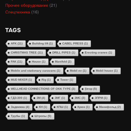
Прочее оборудование
(21)
Спецтехника
(16)
TAGS
AFK
(11)
Building lift
(1)
CABEL PRESS
(1)
CHRISTMAS TREE
(11)
DRILL PIPES
(1)
Erecting cranes
(1)
FAK
(11)
House
(1)
Manifold
(2)
Mobile and stationary caravans
(1)
Mobil ev
(1)
Mobil house
(1)
MUD MIXER
(1)
Rig
(1)
Tower
(1)
WELLHEAD CONNECTIONS OF OKK TYPE
(3)
Ştrop
(5)
ГДЗ-300
(1)
ЗМ
(4)
ЗМГ
(1)
ЗМС
(3)
ЗПРМ
(1)
Задвижка
(4)
КН
(1)
КПШ
(1)
Крюк
(1)
Манифольд
(2)
Трубы
(1)
Штропы
(5)