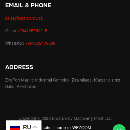
EMAIL & PHONE
sales@bsardarov.az
Office
+994125652215
WhatsApp
+994502476688
ADDRESS
ZiraPort Marine Industrial Complex, Zira village, Khazar district
Baku, Azerbaijan
Copyright © 2026 B.Sardarov Machinery Plant LLC
RU
Inspiro Theme
от
WPZOOM