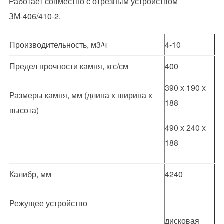
Работает совместно с отрезным устройством
ЗМ-406/410-2.
Производительность, м3/ч
4-10
Предел прочности камня, кгс/см
400
390 х 190 х
Размеры камня, мм (длина х ширина х
188
высота)
490 х 240 х
188
Калибр, мм
4240
Режущее устройство
дисковая