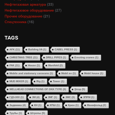
Нефтегазовая арматура
(33)
Нефтегазовое оборудование
(27)
Прочее оборудование
(21)
Спецтехника
(16)
TAGS
AFK
(11)
Building lift
(1)
CABEL PRESS
(1)
CHRISTMAS TREE
(11)
DRILL PIPES
(1)
Erecting cranes
(1)
FAK
(11)
House
(1)
Manifold
(2)
Mobile and stationary caravans
(1)
Mobil ev
(1)
Mobil house
(1)
MUD MIXER
(1)
Rig
(1)
Tower
(1)
WELLHEAD CONNECTIONS OF OKK TYPE
(3)
Ştrop
(5)
ГДЗ-300
(1)
ЗМ
(4)
ЗМГ
(1)
ЗМС
(3)
ЗПРМ
(1)
Задвижка
(4)
КН
(1)
КПШ
(1)
Крюк
(1)
Манифольд
(2)
Трубы
(1)
Штропы
(5)