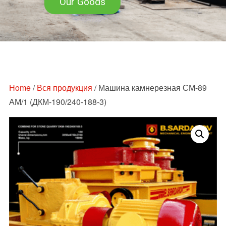
Our Goods
Перейти
к
содержимому
Home
/
Вся продукция
/ Машина камнерезная СМ-89
АМ/1 (ДКМ-190/240-188-3)