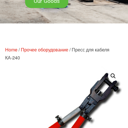
Our Goods
Перейти
к
содержимому
Home
/
Прочее оборудование
/ Пресс для кабеля
КА-240