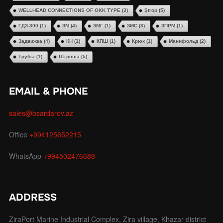
WELLHEAD CONNECTIONS OF OKK TYPE
(3)
Ştrop
(5)
ГДЗ-300
(1)
ЗМ
(4)
ЗМГ
(1)
ЗМС
(3)
ЗПРМ
(1)
Задвижка
(4)
КН
(1)
КПШ
(1)
Крюк
(1)
Манифольд
(2)
Трубы
(1)
Штропы
(5)
EMAIL & PHONE
sales@bsardarov.az
Office
+994125652215
WhatsApp
+994502476688
ADDRESS
ZiraPort Marine Industrial Complex, Zira village, Khazar district