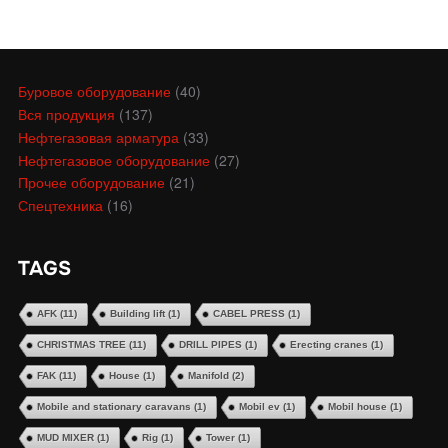
Буровое оборудование
(40)
Вся продукция
(137)
Нефтегазовая арматура
(33)
Нефтегазовое оборудование
(27)
Прочее оборудование
(21)
Спецтехника
(16)
TAGS
AFK
(11)
Building lift
(1)
CABEL PRESS
(1)
CHRISTMAS TREE
(11)
DRILL PIPES
(1)
Erecting cranes
(1)
FAK
(11)
House
(1)
Manifold
(2)
Mobile and stationary caravans
(1)
Mobil ev
(1)
Mobil house
(1)
MUD MIXER
(1)
Rig
(1)
Tower
(1)