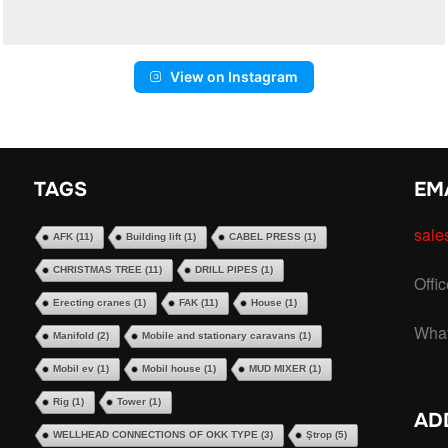
View on Instagram
TAGS
EM
sale
AFK
(11)
Building lift
(1)
CABEL PRESS
(1)
CHRISTMAS TREE
(11)
DRILL PIPES
(1)
Offi
Erecting cranes
(1)
FAK
(11)
House
(1)
Wha
Manifold
(2)
Mobile and stationary caravans
(1)
Mobil ev
(1)
Mobil house
(1)
MUD MIXER
(1)
Rig
(1)
Tower
(1)
AD
WELLHEAD CONNECTIONS OF OKK TYPE
(3)
Ştrop
(5)