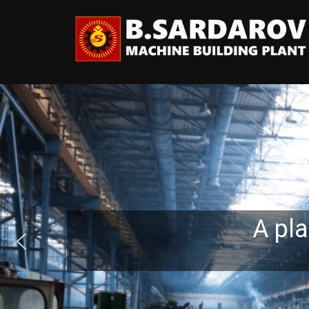
tion meets history
facturing Plant