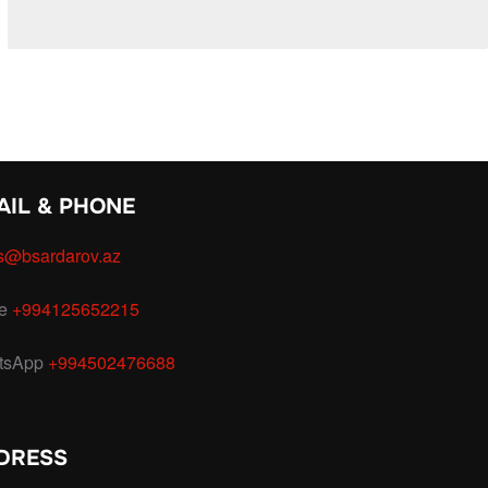
AIL & PHONE
s@bsardarov.az
ce
+994125652215
tsApp
+994502476688
DRESS