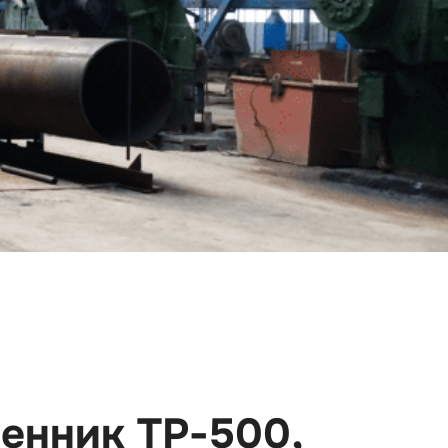
Our Good
енник ТР-500,