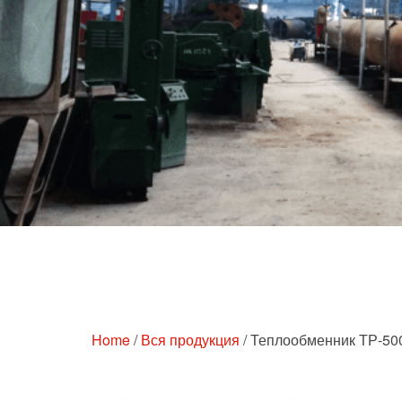
s
Перейти
к
содержимому
Home
/
Вся продукция
/ Теплообменник ТР-500