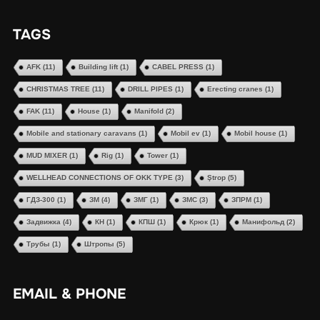
TAGS
AFK
(11)
Building lift
(1)
CABEL PRESS
(1)
CHRISTMAS TREE
(11)
DRILL PIPES
(1)
Erecting cranes
(1)
FAK
(11)
House
(1)
Manifold
(2)
Mobile and stationary caravans
(1)
Mobil ev
(1)
Mobil house
(1)
MUD MIXER
(1)
Rig
(1)
Tower
(1)
WELLHEAD CONNECTIONS OF OKK TYPE
(3)
Ştrop
(5)
ГДЗ-300
(1)
ЗМ
(4)
ЗМГ
(1)
ЗМС
(3)
ЗПРМ
(1)
Задвижка
(4)
КН
(1)
КПШ
(1)
Крюк
(1)
Манифольд
(2)
Трубы
(1)
Штропы
(5)
EMAIL & PHONE