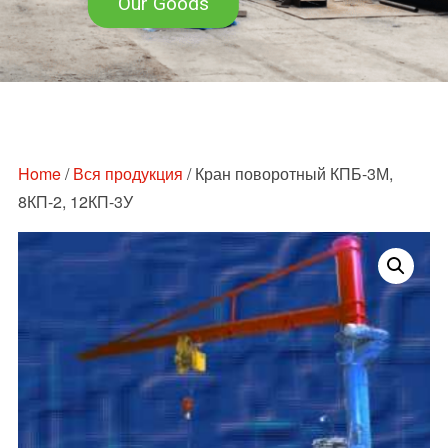
Our Goods
Перейти
к
содержимому
Home
/
Вся продукция
/ Кран поворотный КПБ-3М,
8КП-2, 12КП-3У