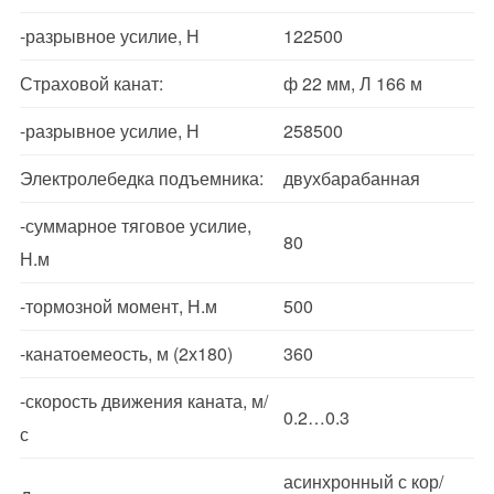
-разрывное усилие, Н
122500
Страховой канат:
ф 22 мм, Л 166 м
-разрывное усилие, Н
258500
Электролебедка подъемника:
двухбарабанная
-суммарное тяговое усилие,
80
Н.м
-тормозной момент, Н.м
500
-канатоемеость, м (2х180)
360
-скорость движения каната, м/
0.2…0.3
с
асинхронный с кор/