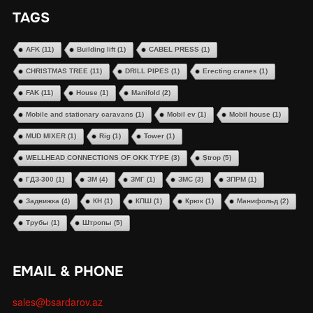
TAGS
AFK
(11)
Building lift
(1)
CABEL PRESS
(1)
CHRISTMAS TREE
(11)
DRILL PIPES
(1)
Erecting cranes
(1)
FAK
(11)
House
(1)
Manifold
(2)
Mobile and stationary caravans
(1)
Mobil ev
(1)
Mobil house
(1)
MUD MIXER
(1)
Rig
(1)
Tower
(1)
WELLHEAD CONNECTIONS OF OKK TYPE
(3)
Ştrop
(5)
ГДЗ-300
(1)
ЗМ
(4)
ЗМГ
(1)
ЗМС
(3)
ЗПРМ
(1)
Задвижка
(4)
КН
(1)
КПШ
(1)
Крюк
(1)
Манифольд
(2)
Трубы
(1)
Штропы
(5)
EMAIL & PHONE
sales@bsardarov.az